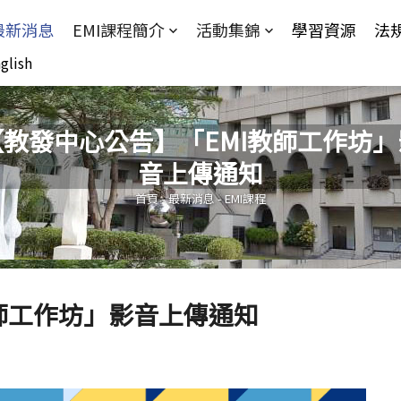
Jump to Main content
Jump to Navigation
最新消息
EMI課程簡介
活動集錦
學習資源
法
glish
【教發中心公告】「EMI教師工作坊」
音上傳通知
您在這裡
首頁
-
最新消息
-
EMI課程
師工作坊」影音上傳通知