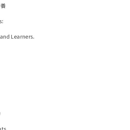
培養
s:
nd Learners.
動
ts.