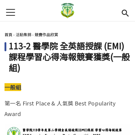
Jump to Main content
Jump to Navigation
首頁
首頁
您在這裡
首頁
-
活動集錦
-
競賽作品欣賞
最新消息
113-2 醫學院 全英語授課 (EMI)
Open submenu (EMI課程簡介)
EMI課程簡介
課程學習心得海報競賽獲獎(一般
Open submenu (活動集錦)
活動集錦
組)
學習資源
Open subm
一般組
法規和表單
第一名 First Place & 人氣獎 Best Popularity
雙語中心
(link is external)
Award
醫學院
(link is external)