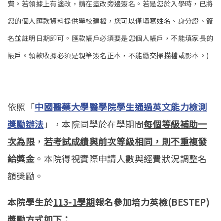
費。若領據上有塗改，請在塗改旁邊簽名。若是您於入學時，已將
您的個人匯款資料提供學校建檔，您可以僅填寫姓名、身分證、簽
名並註明日期即可。匯款帳戶必須要是您個人帳戶，不能填家長的
帳戶。領款收據必須是親筆簽名正本，不能繳交掃描檔或影本。)
依照「
中國醫藥大學醫學院學生通過英文能力檢測
獎勵辦法
」，本院同學於在學期間
每個等級補助一
次為限
，
若考試成績與前次等級相同，則不重複發
給獎金
。本院得視實際申請人數與經費狀況調整名
額獎勵。
本院學生於
113-1學期
報名參加培力英檢(BESTEP)
獎勵方式如下：