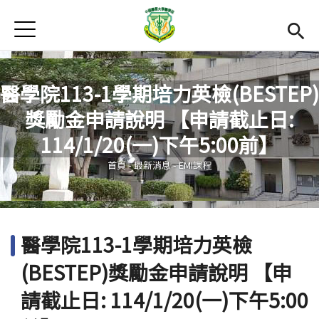
Jump to Main content
Jump to Navigation
首頁
首頁
最新消息
醫學院113-1學期培力英檢(BESTEP)
獎勵金申請說明 【申請截止日:
Open submenu (EMI課程簡介)
EMI課程簡介
您在這裡
114/1/20(一)下午5:00前】
Open submenu (活動集錦)
活動集錦
首頁
-
最新消息
-
EMI課程
學習資源
Open subm
法規和表單
醫學院113-1學期培力英檢
雙語中心
(link is external)
(BESTEP)獎勵金申請說明 【申
醫學院
(link is external)
請截止日: 114/1/20(一)下午5:00