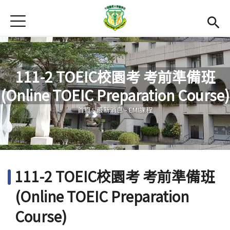
Jump to Main content
Jump to Navigation
首頁
首頁
最新消息
111-2 TOEIC校園考 考前準備班
Open submenu (EMI課程簡介)
EMI課程簡介
(Online TOEIC Preparation Course)
您在這裡
Open submenu (活動集錦)
活動集錦
首頁
-
最新消息
-
EMI課程
學習資源
Open subm
法規和表單
111-2 TOEIC校園考 考前準備班
雙語中心
(link is external)
(Online TOEIC Preparation
醫學院
(link is external)
Course)