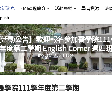
Jump to Main content
Jump to Navigation
最新消息
EMI課程簡介
活動集錦
學習資源
法
glish
【活動公告】歡迎報名參加醫學院111
年度第二學期 English Corner 週四
您在這裡
首頁
-
最新消息
-
EMI課程
學院111學年度第二學期