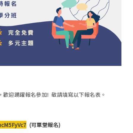
四)開始，歡迎踴躍報名參加! 敬請填寫以下報名表。
ucM5FyVc7
(可單堂報名)