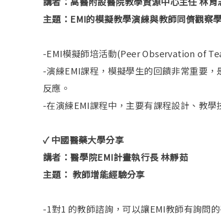
講者：高醫附設醫院教學資源中心主任 林育
主題：EMI的模擬教學演練與教師同儕觀察
-EMI模擬師培活動(Peer Observation of Tea
-演練EMI課程，模擬學生的回饋非常重要，
反應。
-在演練EMI課程中，主要有課程設計、教
✓ 中國醫藥大學分享
講者：醫學院EMI計畫執行長 林靜茹
主題： 教師增能經驗分享
-1對1 的教師諮詢，可以讓EMI教師有詢問