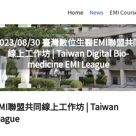
Jump to Main content
Jump to Navigation
Home
News
EMI Cours
2023/08/30 臺灣數位生醫EMI聯盟共
線上工作坊 | Taiwan Digital Bio-
You are here
medicine EMI League
Home
-
最新消息
-
Bilingual Activities
EMI聯盟共同線上工作坊 | Taiwan
eague