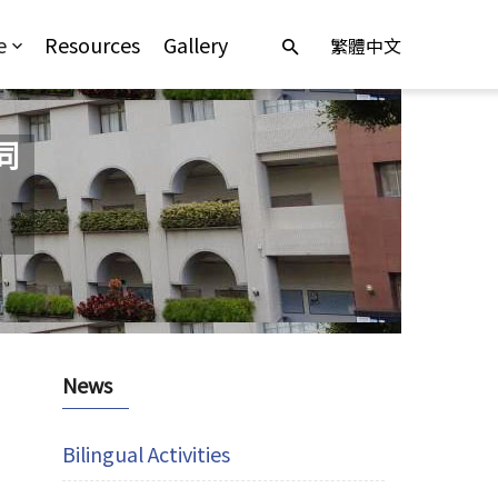
e
Resources
Gallery
繁體中文
同
News
Bilingual Activities